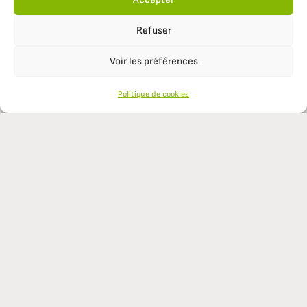
Refuser
Voir les préférences
Politique de cookies
AFTERRES
CONTACTEZ-NOUS
L’AGROÉCOLOGIE
LE PROJET OSAÉ
TÉMOIGNAGES D’AGRICULTEURS