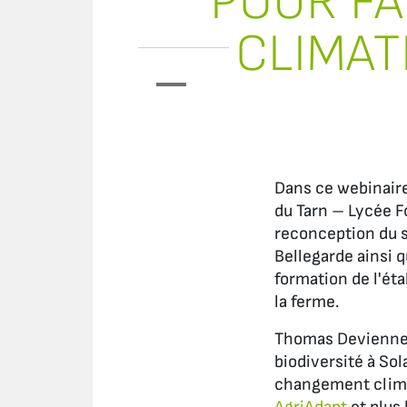
POUR FA
CLIMAT
Dans ce webinaire
du Tarn – Lycée F
reconception du 
Bellegarde ainsi q
formation de l'ét
la ferme.
Thomas Devienne,
biodiversité à So
changement climat