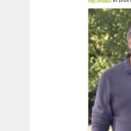
AgriAdapt
et plus 