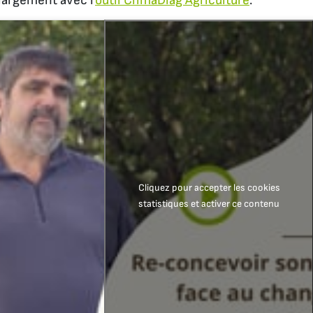
largement avec l’
outil ClimaDiag Agriculture
.
Cliquez pour accepter les cookies
statistiques et activer ce contenu