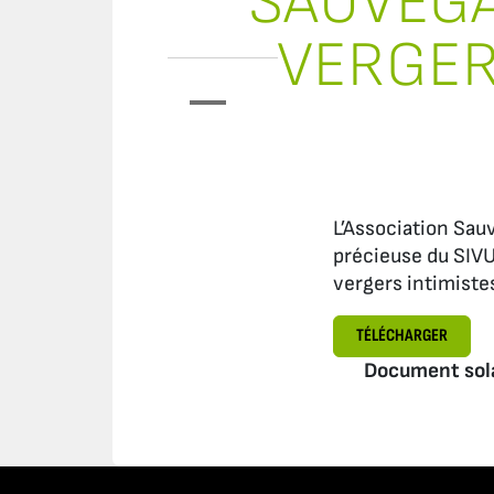
SAUVEGA
VERGERS
L’Association Sauve
précieuse du SIVU 
vergers intimistes
TÉLÉCHARGER
Document sol