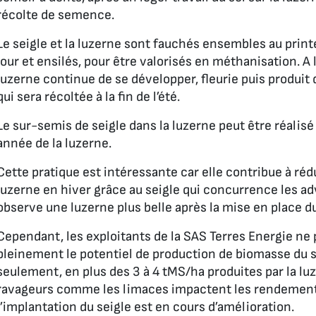
récolte de semence.
Le seigle et la luzerne sont fauchés ensembles au prin
jour et ensilés, pour être valorisés en méthanisation. A 
luzerne continue de se développer, fleurie puis produi
qui sera récoltée à la fin de l’été.
Le sur-semis de seigle dans la luzerne peut être réalisé
année de la luzerne.
Cette pratique est intéressante car elle contribue à réd
luzerne en hiver grâce au seigle qui concurrence les a
observe une luzerne plus belle après la mise en place d
Cependant, les exploitants de la SAS Terres Energie ne
pleinement le potentiel de production de biomasse du se
seulement, en plus des 3 à 4 tMS/ha produites par la l
ravageurs comme les limaces impactent les rendements 
l’implantation du seigle est en cours d’amélioration.