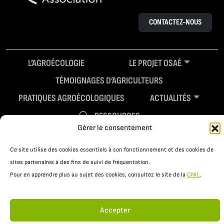
CONTACTEZ-NOUS
L’AGROÉCOLOGIE
LE PROJET OSAÉ
TÉMOIGNAGES D’AGRICULTEURS
PRATIQUES AGROÉCOLOGIQUES
ACTUALITÉS
RESSOURCES
Gérer le consentement
Ce site utilise des cookies essentiels à son fonctionnement et des cookies de
sites partenaires à des fins de suivi de fréquentation.
Pour en apprendre plus au sujet des cookies, consultez le site de la
CNIL
.
Accepter
Mentions légales
Politique de confidentialité