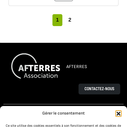
Navigation dans la page
Page actuelle
Pages
1
2
AFTERRES
CONTACTEZ-NOUS
L’AGROÉCOLOGIE
LE PROJET OSAÉ
Gérer le consentement
TÉMOIGNAGES D’AGRICULTEURS
Ce site utilise des cookies essentiels à son fonctionnement et des cookies de