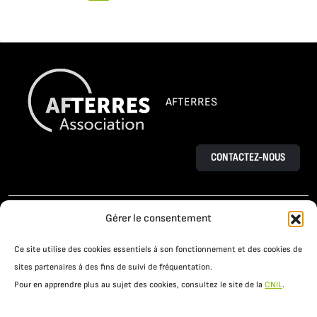
AFTERRES
CONTACTEZ-NOUS
L’AGROÉCOLOGIE
LE PROJET OSAÉ
Gérer le consentement
TÉMOIGNAGES D’AGRICULTEURS
Ce site utilise des cookies essentiels à son fonctionnement et des cookies de
PRATIQUES AGROÉCOLOGIQUES
ACTUALITÉS
sites partenaires à des fins de suivi de fréquentation.
Pour en apprendre plus au sujet des cookies, consultez le site de la
CNIL
.
RESSOURCES