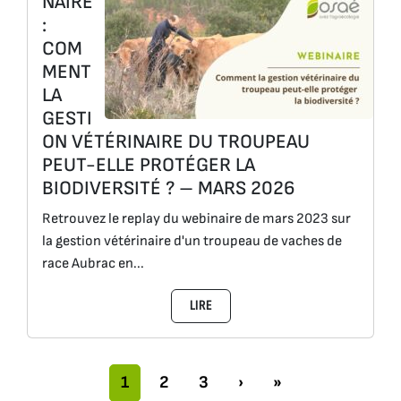
NAIRE
:
COM
MENT
LA
GESTI
ON VÉTÉRINAIRE DU TROUPEAU
PEUT-ELLE PROTÉGER LA
BIODIVERSITÉ ? – MARS 2026
Retrouvez le replay du webinaire de mars 2023 sur
la gestion vétérinaire d'un troupeau de vaches de
race Aubrac en...
LIRE
Navigation dans la page
Page actuelle
Pages
Pages
1
2
3
›
»