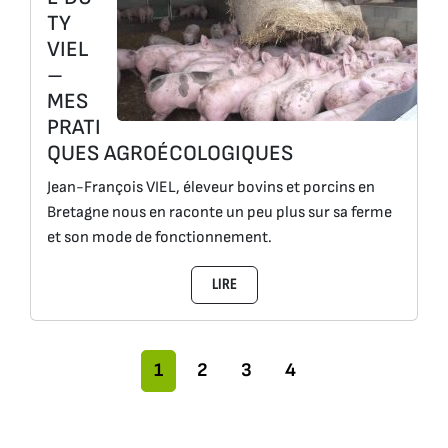
TY
VIEL
–
MES
PRATI
QUES AGROÉCOLOGIQUES
Jean-François VIEL, éleveur bovins et porcins en
Bretagne nous en raconte un peu plus sur sa ferme
et son mode de fonctionnement.
LIRE
Navigation dans la page
Page actuelle
Pages
Pages
Pages
1
2
3
4