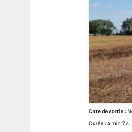
Date de sortie :
No
Durée :
4 min 7 s