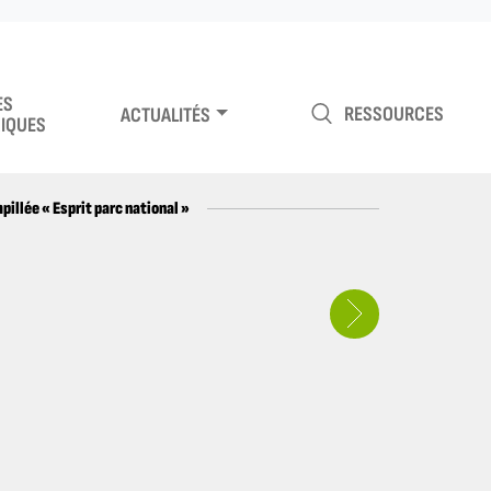
ES
RESSOURCES
ACTUALITÉS
IQUES
illée « Esprit parc national »