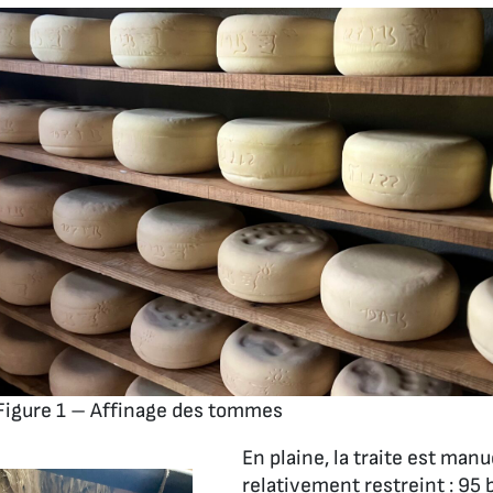
Figure 1 – Affinage des tommes
En plaine, la traite est manu
relativement restreint : 95