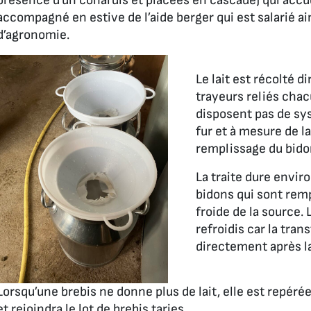
présence d’un conardis et placées en cascade) qui accuei
accompagné en estive de l’aide berger qui est salarié ain
d’agronomie.
Le lait est récolté 
trayeurs reliés chac
disposent pas de s
fur et à mesure de la
remplissage du bido
La traite dure envir
bidons qui sont remp
froide de la source.
refroidis car la tr
directement après la 
Lorsqu’une brebis ne donne plus de lait, elle est repérée
et rejoindra le lot de brebis taries.