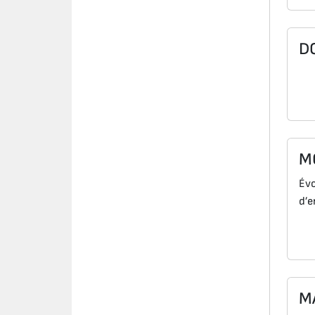
D
M
Évo
d’e
M