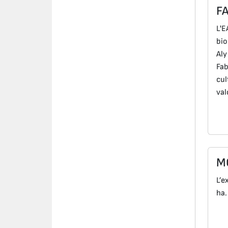
F
L'E
bio
Aly
Fab
cul
val
M
L’e
ha.