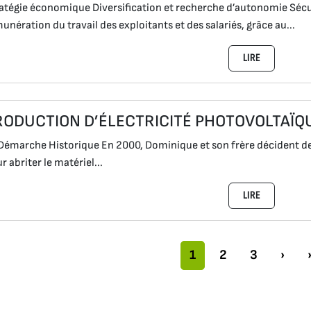
atégie économique Diversification et recherche d’autonomie Sécu
unération du travail des exploitants et des salariés, grâce au...
LIRE
RODUCTION D’ÉLECTRICITÉ PHOTOVOLTAÏQ
Démarche Historique En 2000, Dominique et son frère décident de 
r abriter le matériel...
LIRE
gation dans la page
Page actuelle
Pages
Pages
1
2
3
›