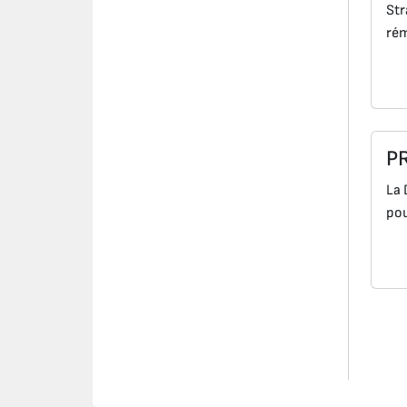
Str
rém
P
La 
pou
Navi