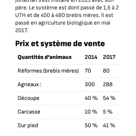
Jonathan s’est installé en 2015 avec son
père. Le système est dont passé de 1,5 à 2
UTH et de 450 à 480 brebis mères. Il est
passé en agriculture biologique en mai
2017.
P
rix et système de vente
Quantités d’animaux
2014
2017
Réformes (brebis mères)
70
80
Agneaux :
300
288
Découpe
40 %
54 %
Carcasse
10 %
5 %
Sur pied
50 %
41 %