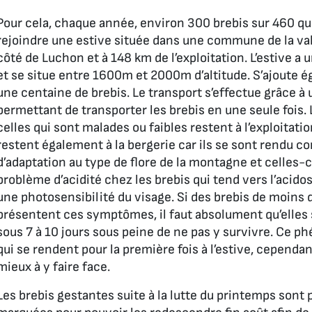
Pour cela, chaque année, environ 300 brebis sur 460 quit
rejoindre une estive située dans une commune de la vallé
côté de Luchon et à 148 km de l’exploitation. L’estive a
et se situe entre 1600m et 2000m d’altitude. S’ajoute é
une centaine de brebis. Le transport s’effectue grâce 
permettant de transporter les brebis en une seule fois.
celles qui sont malades ou faibles restent à l’exploitati
restent également à la bergerie car ils se sont rendu c
d’adaptation au type de flore de la montagne et celles-c
problème d’acidité chez les brebis qui tend vers l’acido
une photosensibilité du visage. Si des brebis de moins d
présentent ces symptômes, il faut absolument qu’elles 
sous 7 à 10 jours sous peine de ne pas y survivre. Ce 
qui se rendent pour la première fois à l’estive, cependa
mieux à y faire face.
Les brebis gestantes suite à la lutte du printemps sont p