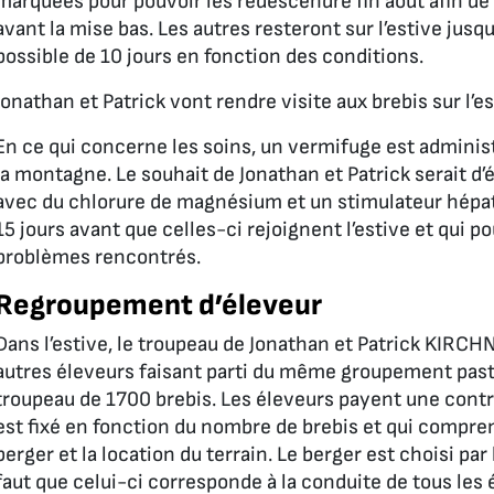
marquées pour pouvoir les redescendre fin août afin d
avant la mise bas. Les autres resteront sur l’estive jus
possible de 10 jours en fonction des conditions.
Jonathan et Patrick vont rendre visite aux brebis sur l’es
En ce qui concerne les soins, un vermifuge est administ
la montagne. Le souhait de Jonathan et Patrick serait d’
avec du chlorure de magnésium et un stimulateur hépat
15 jours avant que celles-ci rejoignent l’estive et qui po
problèmes rencontrés.
Regroupement d’éleveur
Dans l’estive, le troupeau de Jonathan et Patrick KIRC
autres éleveurs faisant parti du même groupement pastora
troupeau de 1700 brebis. Les éleveurs payent une contr
est fixé en fonction du nombre de brebis et qui compre
berger et la location du terrain. Le berger est choisi pa
faut que celui-ci corresponde à la conduite de tous les 