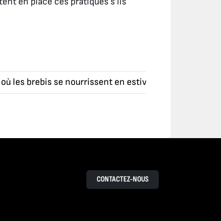
tent en place ces pratiques s’ils
ù les brebis se nourrissent en estive soit 12,5 ha de p
CONTACTEZ-NOUS