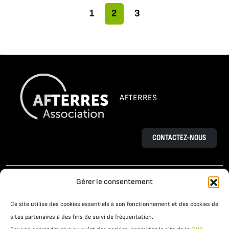
Navigation dans la page
Pages
Page actuelle
Pages
1
2
3
AFTERRES
CONTACTEZ-NOUS
L’AGROÉCOLOGIE
LE PROJET OSAÉ
Gérer le consentement
TÉMOIGNAGES D’AGRICULTEURS
Ce site utilise des cookies essentiels à son fonctionnement et des cookies de
PRATIQUES AGROÉCOLOGIQUES
ACTUALITÉS
sites partenaires à des fins de suivi de fréquentation.