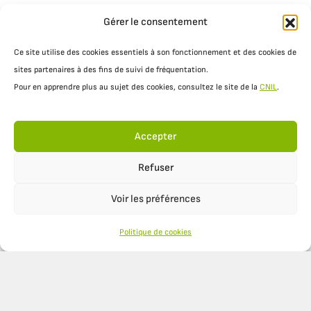
Gérer le consentement
Ce site utilise des cookies essentiels à son fonctionnement et des cookies de
sites partenaires à des fins de suivi de fréquentation.
Pour en apprendre plus au sujet des cookies, consultez le site de la
CNIL
.
Accepter
TRAJECTOIRE
Refuser
11 AOÛT 2025
Voir les préférences
FERME DE PÈBRE – SUIVI DANS LE
TEMPS
Politique de cookies
Retour sur la Ferme de Pèbre... Quelques années
après son premier témoignage sur OSAÉ, quelles
évolutions Guillaume Joubert a-t-il mises en place
sur son exploitation en grandes cultures et