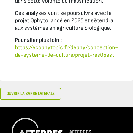
dans cette volonté de massification.
Ces analyses vont se poursuivre avec le
projet 0phyto lancé en 2025 et s’étendra
aux systèmes en agriculture biologique.
Pour aller plus loin :
https://ecophytopic.fr/dephy/conception-
de-systeme-de-culture/projet-res0pest
OUVRIR LA BARRE LATÉRALE
AFTERRES