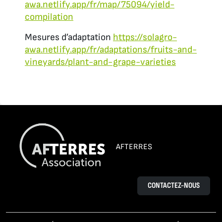
awa.netlify.app/fr/map/75094/yield-
compilation
Mesures d’adaptation
https://solagro-
awa.netlify.app/fr/adaptations/fruits-and-
vineyards/plant-and-grape-varieties
AFTERRES
CONTACTEZ-NOUS