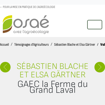
POUR LA MISE EN PRATIQUE DE L'AGROÉCOLOGIE
MENU
Accueil
Vul
Accueil
Témoignages d’Agriculteurs
Sébastien Blache et Elsa Gärtner
SÉBASTIEN BLACHE
ET ELSA GÄRTNER
GAEC la Ferme du
Grand Laval