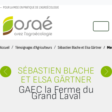
POUR LA MISE EN PRATIQUE DE L'AGROÉCOLOGIE
MENU
Accueil
Mes
Accueil
Témoignages d’Agriculteurs
Sébastien Blache et Elsa Gärtner
SÉBASTIEN BLACHE
ET ELSA GÄRTNER
GAEC la Ferme du
Grand Laval