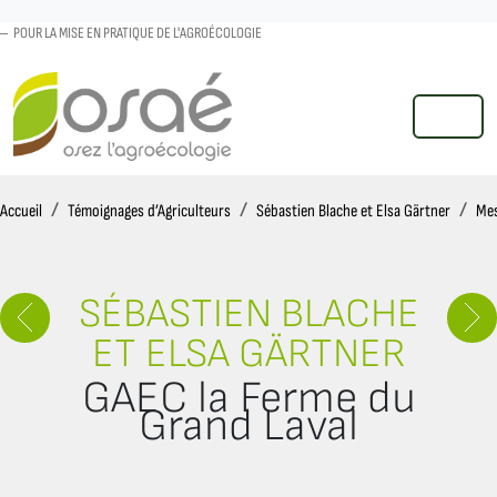
POUR LA MISE EN PRATIQUE DE L'AGROÉCOLOGIE
MENU
Accueil
Accueil
Témoignages d’Agriculteurs
Sébastien Blache et Elsa Gärtner
Mes
SÉBASTIEN BLACHE
ET ELSA GÄRTNER
GAEC la Ferme du
Grand Laval