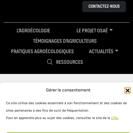
CONTACTEZ-NOUS
L’AGROÉCOLOGIE
LE PROJET OSAÉ
TÉMOIGNAGES D’AGRICULTEURS
PRATIQUES AGROÉCOLOGIQUES
ACTUALITÉS
RESSOURCES
Gérer le consentement
Ce site utilise des cookies essentiels à son fonctionnement et des cookies de
sites partenaires à des fins de suivi de fréquentation.
Pour en apprendre plus au sujet des cookies, consultez le site de la
CNIL
.
Mentions légales
Politique de confidentialité