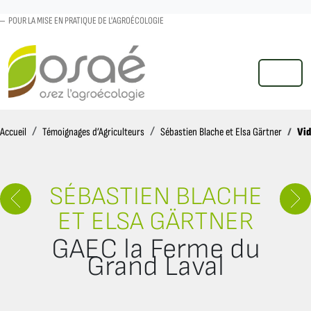
POUR LA MISE EN PRATIQUE DE L'AGROÉCOLOGIE
MENU
Accueil
Vi
Accueil
Témoignages d’Agriculteurs
Sébastien Blache et Elsa Gärtner
SÉBASTIEN BLACHE
ET ELSA GÄRTNER
GAEC la Ferme du
Grand Laval