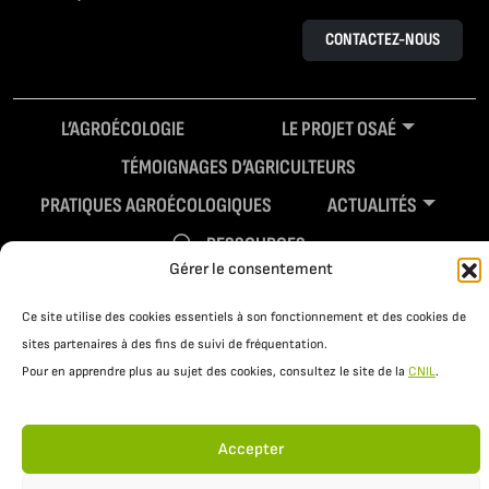
CONTACTEZ-NOUS
L’AGROÉCOLOGIE
LE PROJET OSAÉ
TÉMOIGNAGES D’AGRICULTEURS
PRATIQUES AGROÉCOLOGIQUES
ACTUALITÉS
RESSOURCES
Gérer le consentement
Ce site utilise des cookies essentiels à son fonctionnement et des cookies de
sites partenaires à des fins de suivi de fréquentation.
Pour en apprendre plus au sujet des cookies, consultez le site de la
CNIL
.
Accepter
Mentions légales
Politique de confidentialité