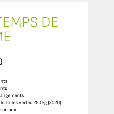
 TEMPS DE
ME
0
ents
ents
 changements
lentilles vertes 250 kg (2020)
ar un ami