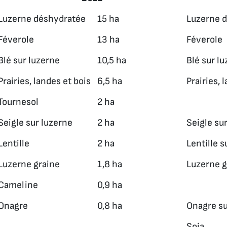
Luzerne déshydratée
15 ha
Luzerne 
Féverole
13 ha
Féverole
Blé sur luzerne
10,5 ha
Blé sur l
Prairies, landes et bois
6,5 ha
Prairies, 
Tournesol
2 ha
Seigle sur luzerne
2 ha
Seigle su
Lentille
2 ha
Lentille 
Luzerne graine
1,8 ha
Luzerne g
Cameline
0,9 ha
Onagre
0,8 ha
Onagre s
Soja