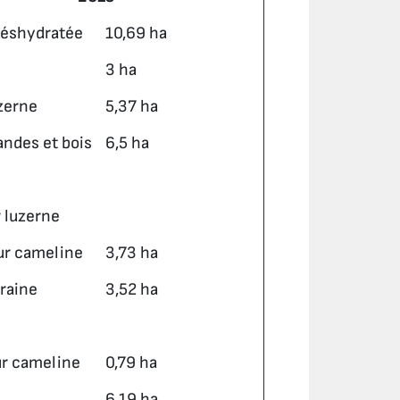
déshydratée
10,69 ha
3 ha
uzerne
5,37 ha
landes et bois
6,5 ha
r luzerne
sur cameline
3,73 ha
raine
3,52 ha
ur cameline
0,79 ha
6,19 ha