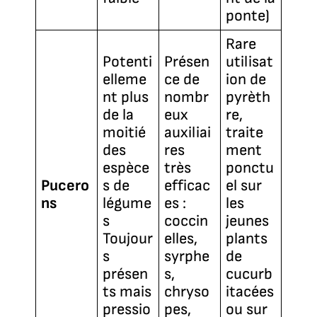
ponte)
Rare
Potenti
Présen
utilisat
elleme
ce de
ion de
nt plus
nombr
pyrèth
de la
eux
re,
moitié
auxiliai
traite
des
res
ment
espèce
très
ponctu
Pucero
s de
efficac
el sur
ns
légume
es :
les
s
coccin
jeunes
Toujour
elles,
plants
s
syrphe
de
présen
s,
cucurb
ts mais
chryso
itacées
pressio
pes,
ou sur