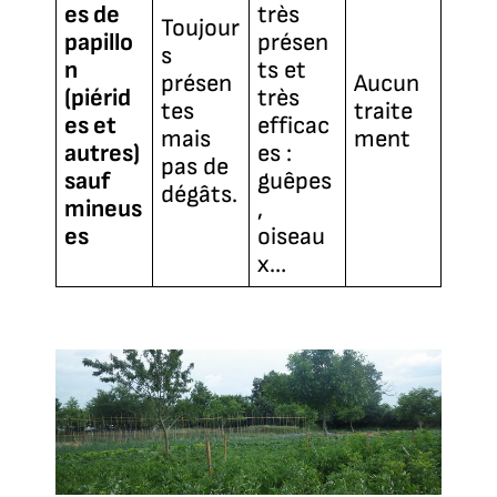
es de
très
Toujour
papillo
présen
s
n
ts et
présen
Aucun
(piérid
très
tes
traite
es et
efficac
mais
ment
autres)
es :
pas de
sauf
guêpes
dégâts.
mineus
,
es
oiseau
x…