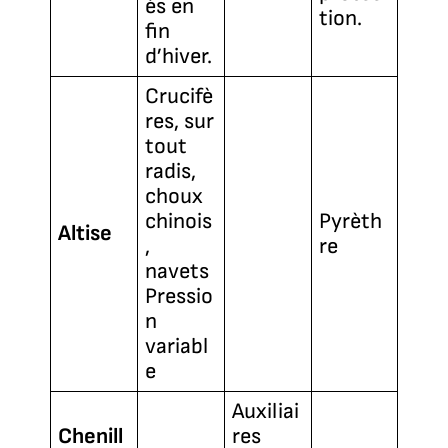
és en
tion.
fin
d’hiver.
Crucifè
res, sur
tout
radis,
choux
chinois
Pyrèth
Altise
,
re
navets
Pressio
n
variabl
e
Auxiliai
Chenill
res