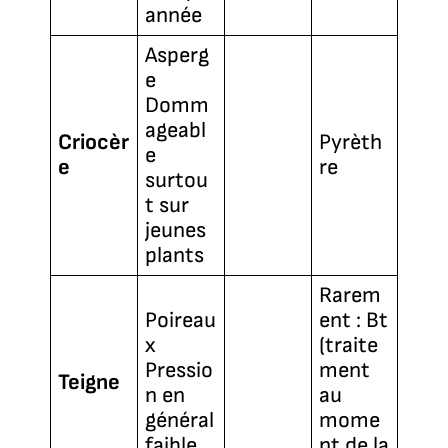
année
Asperg
e
Domm
ageabl
Criocèr
Pyrèth
e
e
re
surtou
t sur
jeunes
plants
Rarem
Poireau
ent : Bt
x
(traite
Pressio
ment
Teigne
n en
au
général
mome
faible
nt de la