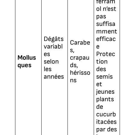
ferram
ol n’est
pas
suffisa
mment
Dégâts
efficac
Carabe
variabl
e
s,
es
Protec
Mollus
crapau
selon
tion
ques
ds,
les
des
hérisso
années
semis
ns
et
jeunes
plants
de
cucurb
itacées
par des