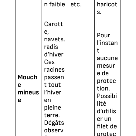
n faible
etc.
haricot
s.
Carott
e,
Pour
navets,
l’instan
radis
t
d’hiver
aucune
Ces
mesur
racines
e de
Mouch
passen
protec
e
t tout
tion.
mineus
l’hiver
Possibi
e
en
lité
pleine
d’utilis
terre.
er un
Dégâts
filet de
observ
protec