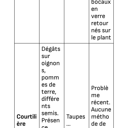
bocaux
en
verre
retour
nés sur
le plant
Dégâts
sur
oignon
s,
pomm
es de
Problè
terre,
me
différe
récent.
nts
Aucune
semis.
Courtili
Taupes
métho
Présen
ère
…
de de
ce