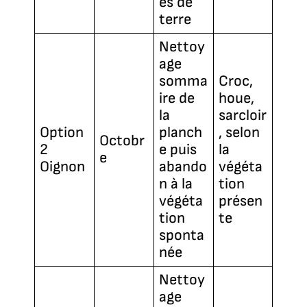
es de
terre
Nettoy
age
somma
Croc,
ire de
houe,
la
sarcloir
Option
planch
, selon
Octobr
2
e puis
la
e
Oignon
abando
végéta
n à la
tion
végéta
présen
tion
te
sponta
née
Nettoy
age