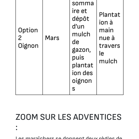
somma
ire et
Plantat
dépôt
ion à
d’un
Option
main
mulch
2
Mars
nue à
de
Oignon
travers
gazon,
le
puis
mulch
plantat
ion des
oignon
s
ZOOM SUR LES ADVENTICES
:
Les maraîchers se donnent deux règles de