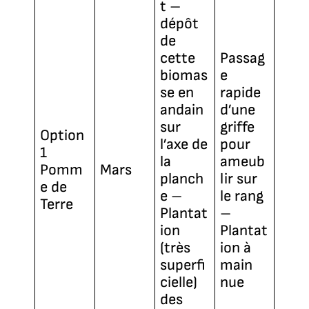
t –
dépôt
de
cette
Passag
biomas
e
se en
rapide
andain
d’une
sur
griffe
Option
l’axe de
pour
1
la
ameub
Pomm
Mars
planch
lir sur
e de
e –
le rang
Terre
Plantat
–
ion
Plantat
(très
ion à
superfi
main
cielle)
nue
des