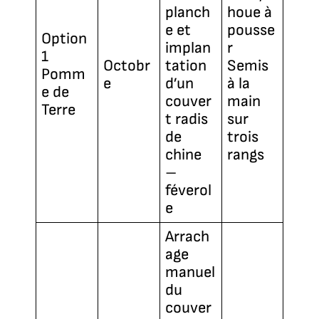
planch
houe à
e et
pousse
Option
implan
r
1
Octobr
tation
Semis
Pomm
e
d’un
à la
e de
couver
main
Terre
t radis
sur
de
trois
chine
rangs
–
féverol
e
Arrach
age
manuel
du
couver