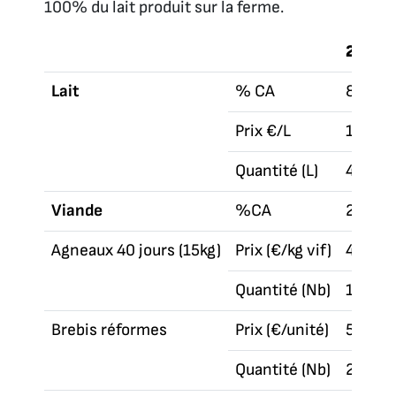
100% du lait produit sur la ferme.
2014
Lait
% CA
80
Prix €/L
1,02
Quantité (L)
45 000
Viande
%CA
20
Agneaux 40 jours (15kg)
Prix (€/kg vif)
4,3
Quantité (Nb)
148
Brebis réformes
Prix (€/unité)
54
Quantité (Nb)
28