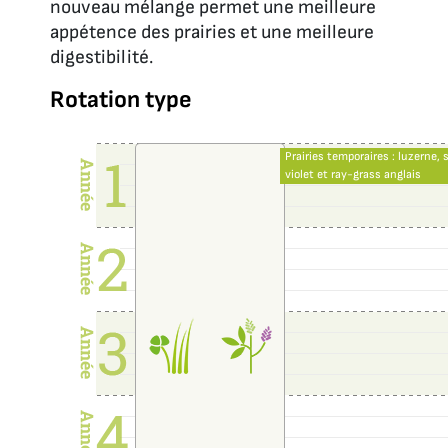
nouveau mélange permet une meilleure
appétence des prairies et une meilleure
digestibilité.
Rotation type
Prairies temporaires : luzerne, s
Prairies temporaires : luzerne, s
violet et ray-grass anglais
violet et ray-grass anglais