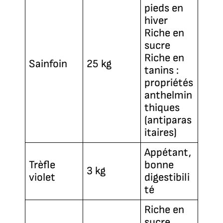
pieds en
hiver
Riche en
sucre
Riche en
Sainfoin
25 kg
tanins :
propriétés
anthelmin
thiques
(antiparas
itaires)
Appétant,
Trèfle
bonne
3 kg
violet
digestibili
té
Riche en
sucre,