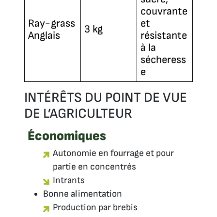
couvrante
Ray-grass
et
3 kg
Anglais
résistante
à la
sécheress
e
INTÉRÊTS DU POINT DE VUE
DE L’AGRICULTEUR
Économiques
Autonomie en fourrage et pour
partie en concentrés
Intrants
Bonne alimentation
Production par brebis