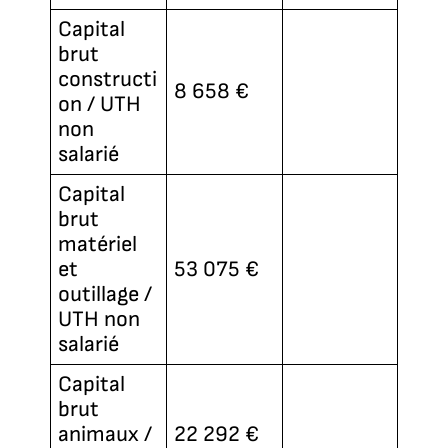
Capital
brut
constructi
8 658 €
on / UTH
non
salarié
Capital
brut
matériel
et
53 075 €
outillage /
UTH non
salarié
Capital
brut
animaux /
22 292 €