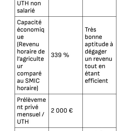
UTH non
salarié
Capacité
économiq
Très
ue
bonne
(Revenu
aptitude à
horaire de
dégager
339 %
l’agriculte
un revenu
ur
tout en
comparé
étant
au SMIC
efficient
horaire)
Prélèveme
nt privé
2 000 €
mensuel /
UTH