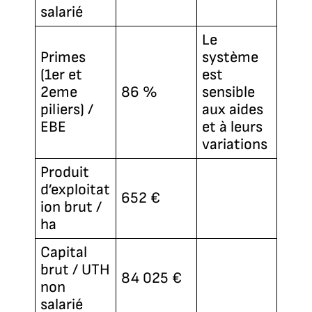
salarié
Le
Primes
système
(1er et
est
2eme
86 %
sensible
piliers) /
aux aides
EBE
et à leurs
variations
Produit
d’exploitat
652 €
ion brut /
ha
Capital
brut / UTH
84 025 €
non
salarié