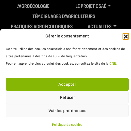
L’AGROÉCOLOGIE
LE PROJET OSAÉ
TÉMOIGNAGES D’AGRICULTEURS
PRATIQUES AGROÉCOLOGIQUES
ACTUALITÉS
Gérer le consentement
RESSOURCES
Ce site utilise des cookies essentiels à son fonctionnement et des cookies de
sites partenaires à des fins de suivi de fréquentation.
Pour en apprendre plus au sujet des cookies, consultez le site de la
CNIL
.
Accepter
Refuser
Mentions légales
Politique de confidentialité
Voir les préférences
Politique de cookies