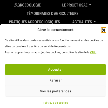
L’AGROÉCOLOGIE
LE PROJET OSAÉ
TÉMOIGNAGES D’AGRICULTEURS
PRATIQUES AGROÉCOLOGIQUES
ACTUALITÉS
Gérer le consentement
RESSOURCES
Ce site utilise des cookies essentiels à son fonctionnement et des cookies de
sites partenaires à des fins de suivi de fréquentation.
Pour en apprendre plus au sujet des cookies, consultez le site de la
CNIL
.
Accepter
Refuser
Mentions légales
Politique de confidentialité
Voir les préférences
Politique de cookies