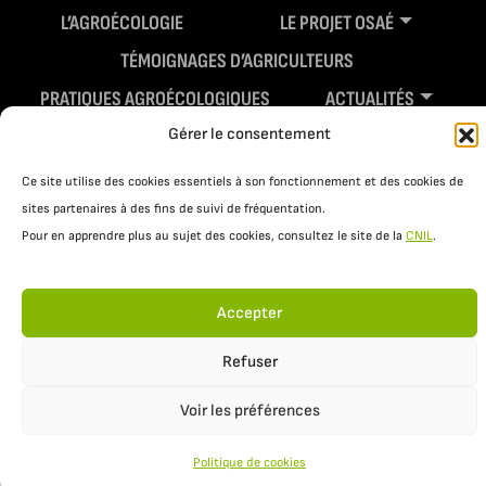
L’AGROÉCOLOGIE
LE PROJET OSAÉ
TÉMOIGNAGES D’AGRICULTEURS
PRATIQUES AGROÉCOLOGIQUES
ACTUALITÉS
Gérer le consentement
RESSOURCES
Ce site utilise des cookies essentiels à son fonctionnement et des cookies de
sites partenaires à des fins de suivi de fréquentation.
Pour en apprendre plus au sujet des cookies, consultez le site de la
CNIL
.
Accepter
Refuser
Mentions légales
Politique de confidentialité
Voir les préférences
Politique de cookies