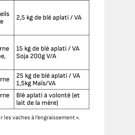
eils
2,5 kg de blé aplati / VA
ne
rne
15 kg de blé aplati / VA
e,
Soja 200g V/A
25 kg de blé aplati / VA
erne
1,5kg Maïs/VA
erne
Blé aplati à volonté (et
lait de la mère)
ir les vaches à l’engraissement ».