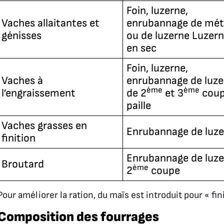
Foin, luzerne,
Vaches allaitantes et
enrubannage de mét
génisses
ou de luzerne Luzer
en sec
Foin, luzerne,
Vaches à
enrubannage de luze
ème
ème
l’engraissement
de 2
et 3
coup
paille
Vaches grasses en
Enrubannage de luz
finition
Enrubannage de luz
Broutard
ème
2
coupe
Pour améliorer la ration, du maïs est introduit pour « fin
Composition des fourrages