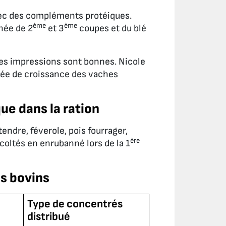
avec des compléments protéiques.
ème
ème
née de 2
et 3
coupes et du blé
res impressions sont bonnes. Nicole
rée de croissance des vaches
ue dans la ration
endre, féverole, pois fourrager,
ère
coltés en enrubanné lors de la 1
es bovins
Type de concentrés
distribué