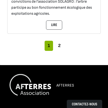
convictions de l’association SOLAGRO : l’arbre
participe au bon fonctionnement écologique des
exploitations agricoles.
LIRE
Navigation dans la page
Page actuelle
Pages
1
2
AFTERRES
CONTACTEZ-NOUS