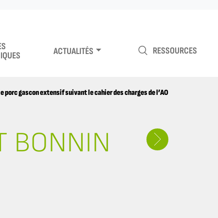
ES
RESSOURCES
ACTUALITÉS
IQUES
e porc gascon extensif suivant le cahier des charges de l’AOP Noir de Bigorre
T BONNIN