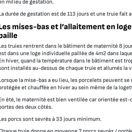
en milieu de gestation.
La durée de gestation est de 113 jours et une truie fait
Les mises-bas et l’allaitement en loge
paille
Les truies rentrent dans le bâtiment de maternité 8 jou
est dans une loge individuelle paillée de 4m2 dans laque
En hiver, quand la température dans le bâtiment est tro
sont installés au-dessus de chaque truie et allumés la v
Lorsque la mise-bas a eu lieu, les porcelets peuvent se 
protégée et chauffée en hiver au sein même de la loget
En été, le maternité est bien ventilée car orientée est-o
portes des deux côtés.
Les porcs sont sevrés à 33 jours minimum.
Chaque truie donne en moyenne 7 porcs sevrés / portée 