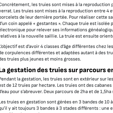
Concrètement, les truies sont mises à la reproduction 
verrat. Les truies sont mises à la reproduction entre 4 e
porcelets de leur dernière portée. Pour réaliser cette sa
d’un coin appelé « gestantes ». Chaque truie est isolée 
électronique pour relever ses informations généalogiqu
relatives à la nouvelle saillie. La truie est ensuite orien
L’objectif est d’avoir 4 classes d’âge différentes chez le
de corpulences différentes et adaptées autant à des tru
des truies plus jeunes et moins grosses.
La gestation des truies sur parcours 
Pendant la gestation, les truies sont en extérieur sur 
est de 12 truies par hectare. Les truies ont des cabanes 
d’eau pour s’abreuver. Deux parcours de 2ha et de 1,5ha 
Les truies en gestation sont gérées en 3 bandes de 10 à 1
qu’il y ait toujours 3 bandes à 3 stades différents : une e