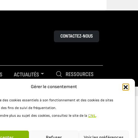
CONTACTEZ-NOUS
RESSOURCES
S
ACTUALITÉS
Gérer le consentement
ise des cookies essentiels à son fonctionnement et des cookies de sites
 des fins de suivi de fréquentation.
ndre plus au sujet des cookies, consultez le site de la
CNIL
.
cepter
Refuser
Voir les préférences