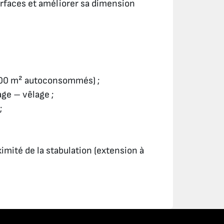
urfaces et améliorer sa dimension
1500 m² autoconsommés) ;
age – vêlage ;
;
imité de la stabulation (extension à