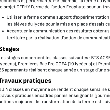
économes et performants. Par exemple, la ferme du lycé
le projet DEPHY Ferme de l’action Ecophyto pour un trava
Utiliser la ferme comme support d’expérimentation 
les élèves du lycée pour la mise en place d’essais cul
Accentuer la communication des résultats obtenus a
territoire par la réalisation d’action de communicat
Stages
Les stages concernent les classes suivantes : BTS ACSE
lycéens), Premières Bac Pro CGEA (19 lycéens) et Premi
85 apprenants réalisent chaque année un stage d’une s
Travaux pratiques
2 à 4 classes en moyenne se rendent chaque semaine sur
travaux pratiques encadrés par les enseignants (journ
actions majeures de transformation de la ferme est suiv