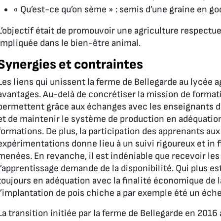
« Qu’est-ce qu’on sème » : semis d’une graine en go
L’objectif était de promouvoir une agriculture respect
impliquée dans le bien-être animal.
Synergies et contraintes
Les liens qui unissent la ferme de Bellegarde au lycée
avantages. Au-delà de concrétiser la mission de formati
permettent grâce aux échanges avec les enseignants de s
et de maintenir le système de production en adéquation
formations. De plus, la participation des apprenants aux
expérimentations donne lieu à un suivi rigoureux et in f
menées. En revanche, il est indéniable que recevoir le
l’apprentissage demande de la disponibilité. Qui plus est
toujours en adéquation avec la finalité économique de la
l’implantation de pois chiche a par exemple été un éche
La transition initiée par la ferme de Bellegarde en 201