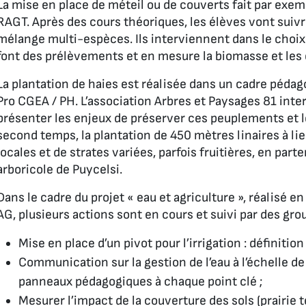
La mise en place de méteil ou de couverts fait par exemp
RAGT. Après des cours théoriques, les élèves vont suivr
mélange multi-espèces. Ils interviennent dans le choix d
font des prélèvements et en mesure la biomasse et les 
La plantation de haies est réalisée dans un cadre péda
Pro CGEA / PH. L’association Arbres et Paysages 81 int
présenter les enjeux de préserver ces peuplements et l
second temps, la plantation de 450 mètres linaires à 
locales et de strates variées, parfois fruitières, en part
arboricole de Puycelsi.
Dans le cadre du projet « eau et agriculture », réalisé e
AG, plusieurs actions sont en cours et suivi par des gro
Mise en place d’un pivot pour l’irrigation : définition
Communication sur la gestion de l’eau à l’échelle de 
panneaux pédagogiques à chaque point clé ;
Mesurer l’impact de la couverture des sols (prairie 