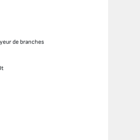
royeur de branches
0t