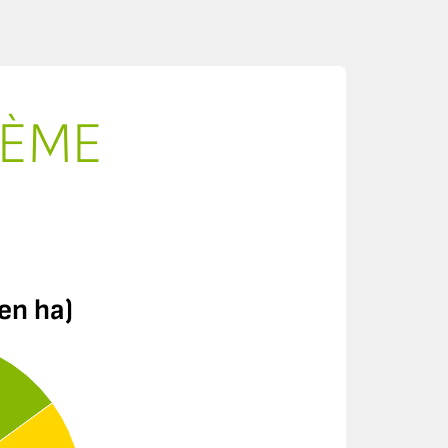
TÈME
en ha)