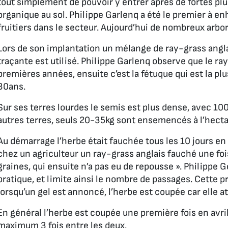
tout simplement de pouvoir y entrer après de fortes plu
organique au sol. Philippe Garlenq a été le premier à en
fruitiers dans le secteur. Aujourd’hui de nombreux arbor
Lors de son implantation un mélange de ray-grass angl
traçante est utilisé. Philippe Garlenq observe que le ra
premières années, ensuite c’est la fétuque qui est la plus
30ans.
Sur ses terres lourdes le semis est plus dense, avec 100
autres terres, seuls 20-35kg sont ensemencés à l’hecta
Au démarrage l’herbe était fauchée tous les 10 jours en 
chez un agriculteur un ray-grass anglais fauché une fois
graines, qui ensuite n’a pas eu de repousse
». Philippe 
pratique, et limite ainsi le nombre de passages. Cette p
lorsqu’un gel est annoncé, l’herbe est coupée car elle att
En général l’herbe est coupée une première fois en avril 
maximum 3 fois entre les deux.