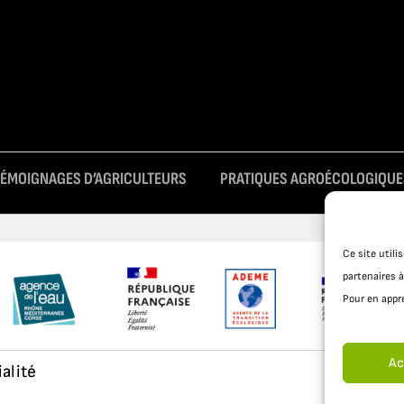
TÉMOIGNAGES D’AGRICULTEURS
PRATIQUES AGROÉCOLOGIQUE
Ce site util
partenaires à
Pour en appre
Ac
ialité