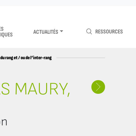
ES
RESSOURCES
ACTUALITÉS
IQUES
u rang et / ou de l’inter-rang
AS MAURY,
on