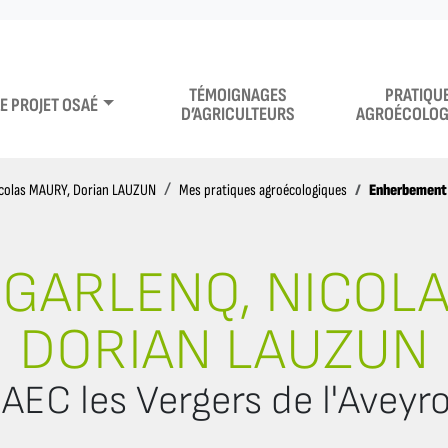
TÉMOIGNAGES
PRATIQU
LE PROJET OSAÉ
D’AGRICULTEURS
AGROÉCOLOG
Enherbement d
icolas MAURY, Dorian LAUZUN
Mes pratiques agroécologiques
 GARLENQ, NICOL
DORIAN LAUZUN
AEC les Vergers de l'Aveyr