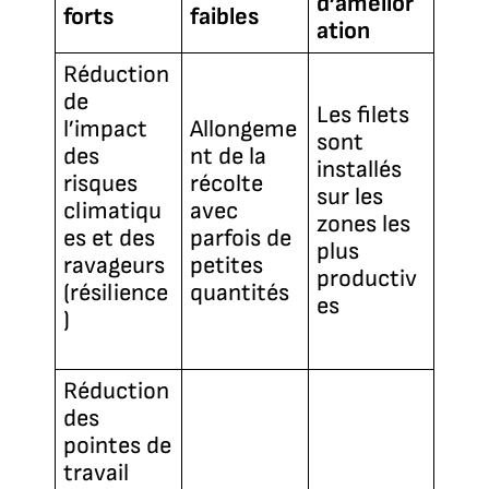
d’amélior
forts
faibles
ation
Réduction
de
Les filets
l’impact
Allongeme
sont
des
nt de la
installés
risques
récolte
sur les
climatiqu
avec
zones les
es et des
parfois de
plus
ravageurs
petites
productiv
(résilience
quantités
es
)
Réduction
des
pointes de
travail