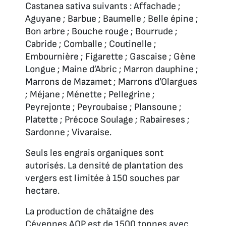
Castanea sativa suivants : Affachade ;
Aguyane ; Barbue ; Baumelle ; Belle épine ;
Bon arbre ; Bouche rouge ; Bourrude ;
Cabride ; Comballe ; Coutinelle ;
Embournière ; Figarette ; Gascaise ; Gène
Longue ; Maine d’Abric ; Marron dauphine ;
Marrons de Mazamet ; Marrons d’Olargues
; Méjane ; Ménette ; Pellegrine ;
Peyrejonte ; Peyroubaise ; Plansoune ;
Platette ; Précoce Soulage ; Rabaireses ;
Sardonne ; Vivaraise.
Seuls les engrais organiques sont
autorisés. La densité de plantation des
vergers est limitée à 150 souches par
hectare.
La production de châtaigne des
Cévennes AOP est de 1500 tonnes avec