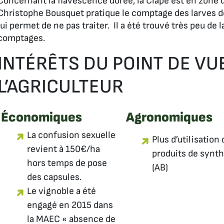
Concernant la flavescence dorée, la Clape est en zone 
Christophe Bousquet pratique le comptage des larves d
lui permet de ne pas traiter. Il a été trouvé très peu de 
comptages.
INTÉRÊTS DU POINT DE VU
L’AGRICULTEUR
Économiques
Agronomiques
La confusion sexuelle
Plus d’utilisation 
revient à 150€/ha
produits de synt
hors temps de pose
(AB)
des capsules.
Le vignoble a été
engagé en 2015 dans
la MAEC «
absence de