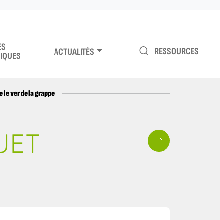
ES
RESSOURCES
ACTUALITÉS
IQUES
 le ver de la grappe
UET