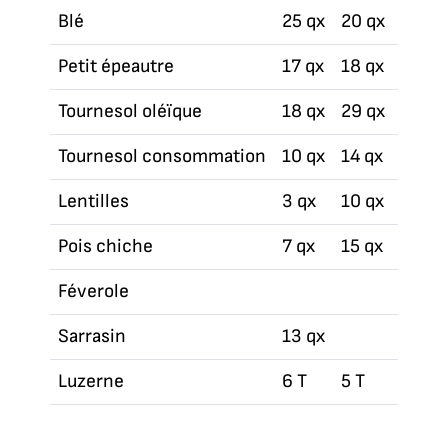
Blé
25 qx
20 qx
18 qx
Petit épeautre
17 qx
18 qx
18 qx
Tournesol oléïque
18 qx
29 qx
12 qx
Tournesol consommation
10 qx
14 qx
Lentilles
3 qx
10 qx
7 qx
Pois chiche
7 qx
15 qx
18 qx
Féverole
12 qx
Sarrasin
13 qx
Luzerne
6 T
5 T
7,9 T