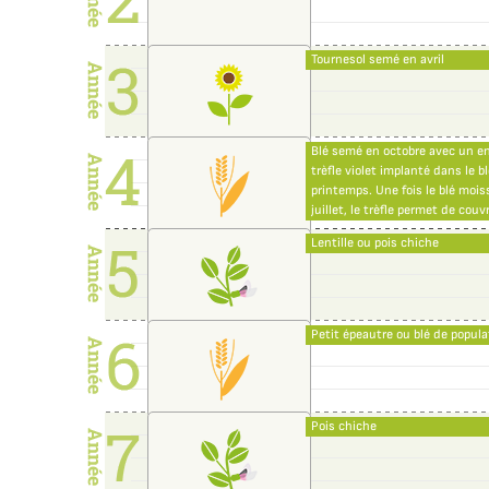
Tournesol semé en avril
Blé semé en octobre avec un en
trèfle violet implanté dans le b
printemps. Une fois le blé moi
juillet, le trèfle permet de couvr
Lentille ou pois chiche
Petit épeautre ou blé de popula
Pois chiche