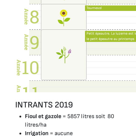
Tournesol
Petit épeautre. La luzerne est
le petit épeautre au printemps
INTRANTS 2019
Fioul et gazole
= 5857 litres soit 80
litres/ha
Irrigation
= aucune