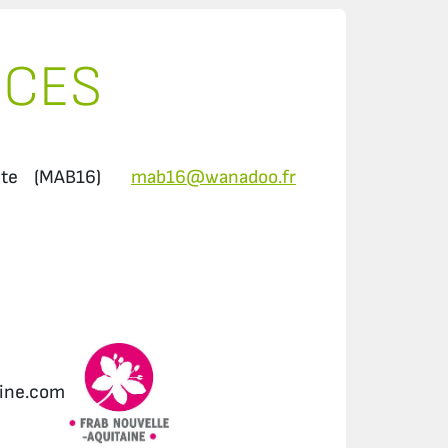
RCES
rente (MAB16)
mab16@wanadoo.fr
aine.com