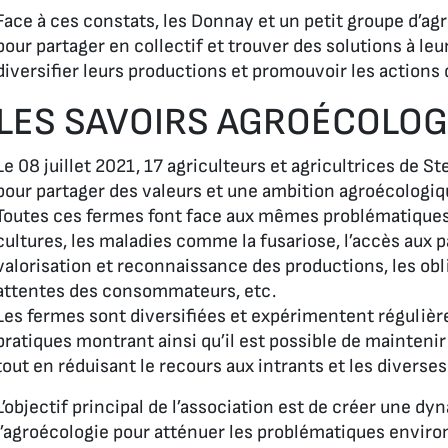
Face à ces constats, les Donnay et un petit groupe d’ag
pour partager en collectif et trouver des solutions à le
diversifier leurs productions et promouvoir les actions d
LES SAVOIRS AGROÉCOLO
Le 08 juillet 2021, 17 agriculteurs et agricultrices de S
pour partager des valeurs et une ambition agroécologiq
Toutes ces fermes font face aux mêmes problématiques 
cultures, les maladies comme la fusariose, l’accès aux pa
valorisation et reconnaissance des productions, les obl
attentes des consommateurs, etc.
Les fermes sont diversifiées et expérimentent régulièr
pratiques montrant ainsi qu’il est possible de mainteni
tout en réduisant le recours aux intrants et les diverses
L’objectif principal de l’association est de créer une d
l’agroécologie pour atténuer les problématiques envi