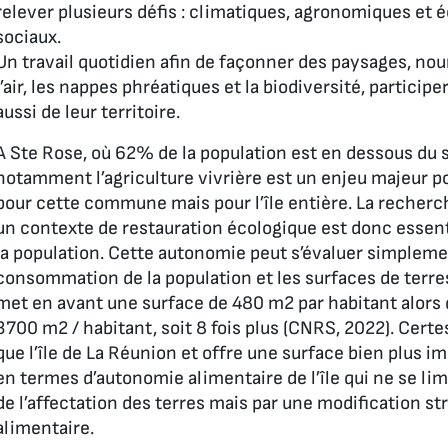
relever plusieurs défis : climatiques, agronomiques et
sociaux.
Un travail quotidien afin de façonner des paysages, nourr
l’air, les nappes phréatiques et la biodiversité, particip
aussi de leur territoire.
A Ste Rose, où 62% de la population est en dessous du se
notamment l’agriculture vivrière est un enjeu majeur p
pour cette commune mais pour l’île entière. La recherc
un contexte de restauration écologique est donc essent
la population. Cette autonomie peut s’évaluer simpleme
consommation de la population et les surfaces de terre
met en avant une surface de 480 m2 par habitant alors 
3700 m2 / habitant, soit 8 fois plus (CNRS, 2022). Certe
que l’île de La Réunion et offre une surface bien plus i
en termes d’autonomie alimentaire de l’île qui ne se li
de l’affectation des terres mais par une modification s
alimentaire.