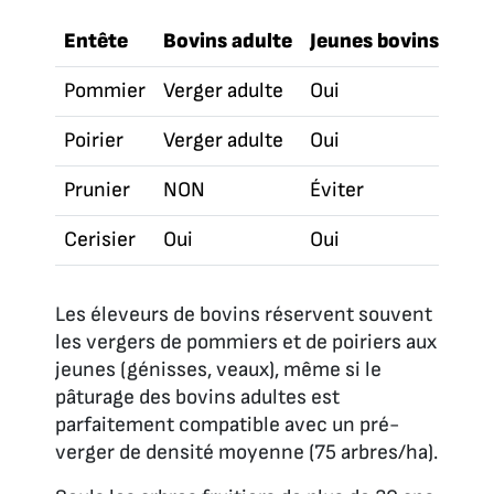
Entête
Bovins adulte
Jeunes bovins
Ovi
Pommier
Verger adulte
Oui
Oui
Poirier
Verger adulte
Oui
Oui
Prunier
NON
Éviter
Oui
Cerisier
Oui
Oui
Oui
Les éleveurs de bovins réservent souvent
les vergers de pommiers et de poiriers aux
jeunes (génisses, veaux), même si le
pâturage des bovins adultes est
parfaitement compatible avec un pré-
verger de densité moyenne (75 arbres/ha).