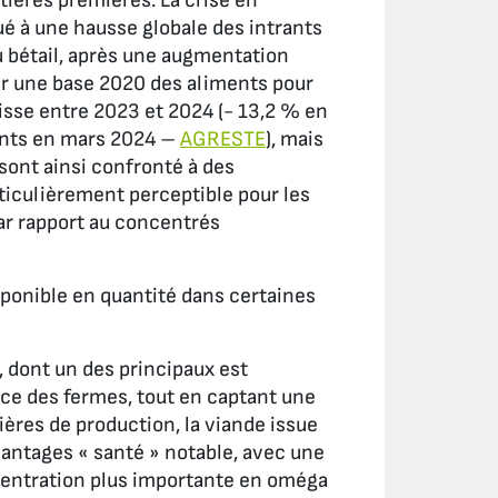
ières premières. La crise en
é à une hausse globale des intrants
du bétail, après une augmentation
sur une base 2020 des aliments pour
aisse entre 2023 et 2024 (- 13,2 % en
rants en mars 2024 –
AGRESTE
), mais
sont ainsi confronté à des
rticulièrement perceptible pour les
par rapport au concentrés
sponible en quantité dans certaines
, dont un des principaux est
nce des fermes, tout en captant une
lières de production, la viande issue
antages « santé » notable, avec une
ncentration plus importante en oméga