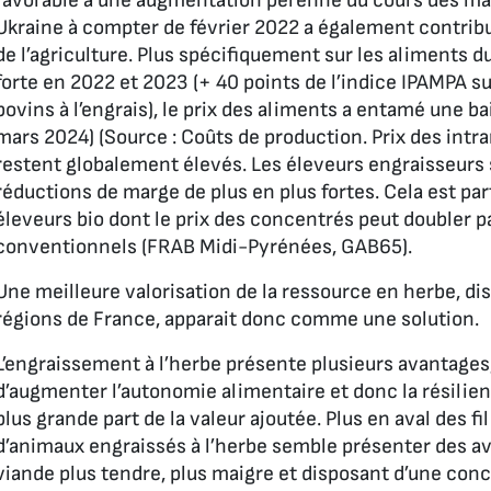
favorable à une augmentation pérenne du cours des mat
Ukraine à compter de février 2022 a également contribu
de l’agriculture. Plus spécifiquement sur les aliments 
forte en 2022 et 2023 (+ 40 points de l’indice IPAMPA 
bovins à l’engrais), le prix des aliments a entamé une b
mars 2024) (
Source
: Coûts de production. Prix des int
restent globalement élevés. Les éleveurs engraisseurs 
réductions de marge de plus en plus fortes. Cela est pa
éleveurs bio dont le prix des concentrés peut doubler 
conventionnels (FRAB Midi-Pyrénées, GAB65).
Une meilleure valorisation de la ressource en herbe, di
régions de France, apparait donc comme une solution.
L’engraissement à l’herbe présente plusieurs avantages
d’augmenter l’autonomie alimentaire et donc la résilie
plus grande part de la valeur ajoutée. Plus en aval des fi
d’animaux engraissés à l’herbe semble présenter des av
viande plus tendre, plus maigre et disposant d’une co