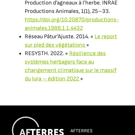
Production d’agneaux à l’herbe.
INRAE
Productions Animales
,
1
(1), 25–33.
https://doi.org/10.20870/productions-
animales.1988.1.1.4432
Réseau Pâtur’Ajuste. 2014. «
Le report
sur pied des végétations
»
RESYSTH. 2022. «
Résilience des
systèmes herbagers face au
changement climatique sur le massif
du Jura – édition 2022
»
AFTERRES