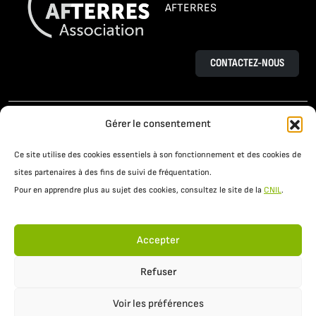
AFTERRES
CONTACTEZ-NOUS
L’AGROÉCOLOGIE
LE PROJET OSAÉ
Gérer le consentement
TÉMOIGNAGES D’AGRICULTEURS
Ce site utilise des cookies essentiels à son fonctionnement et des cookies de
PRATIQUES AGROÉCOLOGIQUES
ACTUALITÉS
sites partenaires à des fins de suivi de fréquentation.
Pour en apprendre plus au sujet des cookies, consultez le site de la
CNIL
.
RESSOURCES
Accepter
Refuser
Voir les préférences