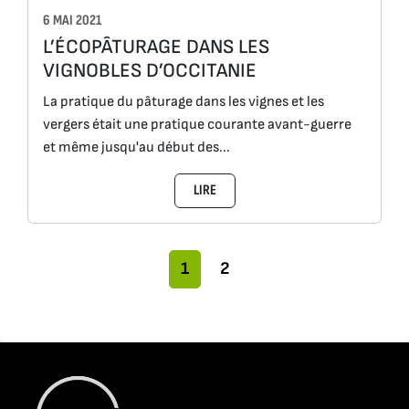
6 MAI 2021
L’ÉCOPÂTURAGE DANS LES
VIGNOBLES D’OCCITANIE
La pratique du pâturage dans les vignes et les
vergers était une pratique courante avant-guerre
et même jusqu'au début des...
LIRE
Navigation dans la page
Page actuelle
Pages
1
2