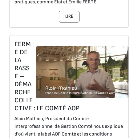
pratiques, comme Éloi et Émilie FERTÉ.
LIRE
FERM
E DE
LA
RASS
E –
DÉMA
RCHE
COLLE
CTIVE : LE COMTÉ AOP
Alain Mathieu, Président du Comité
Interprofessionnel de Gestion Comté nous explique
d'où vient le label AOP Comté et les conditions