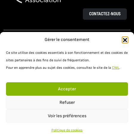
CONTACTEZ-NOUS
L’AGROÉCOLOGIE
LE PROJET OSAÉ
Gérer le consentement
TÉMOIGNAGES D’AGRICULTEURS
Ce site utilise des cookies essentiels à son fonctionnement et des cookies de
PRATIQUES AGROÉCOLOGIQUES
ACTUALITÉS
sites partenaires à des fins de suivi de fréquentation.
Pour en apprendre plus au sujet des cookies, consultez le site de la
CNIL
.
RESSOURCES
Accepter
Refuser
Voir les préférences
Mentions légales
Politique de confidentialité
Politique de cookies