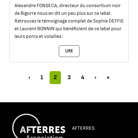
Alexandre FONSECA, directeur du consortium noir
de Bigorre nous en dit un peu plus sur ce label.
Retrouvez le témoignage complet de Sophie DEFFIS
et Laurent BONNIN qui bénéficient de ce label pour
leurs porcs et volailles :
LIRE
Navigation dans la page
Pages
Page actuelle
Pages
Pages
‹
1
2
3
4
›
»
AFTERRES