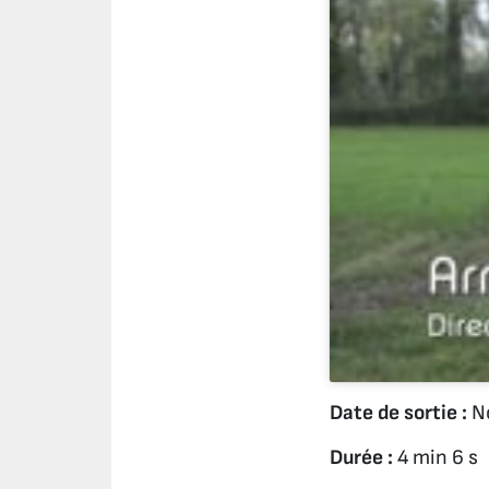
Date de sortie :
No
Durée :
4 min 6 s