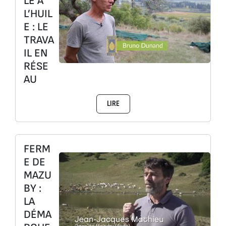
LE À
L’HUIL
E : LE
TRAVA
IL EN
RÉSE
AU
LIRE
FERM
E DE
MAZU
BY :
LA
DÉMA