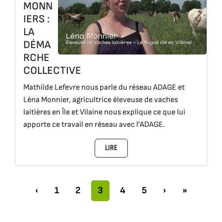
MONN
IERS :
LA
DÉMA
RCHE
COLLECTIVE
Mathilde Lefevre nous parle du réseau ADAGE et
Léna Monnier, agricultrice éleveuse de vaches
laitières en Île et Vilaine nous explique ce que lui
apporte ce travail en réseau avec l'ADAGE.
LIRE
Navigation dans la page
Pages
Pages
Page actuelle
Pages
Pages
‹
1
2
3
4
5
›
»